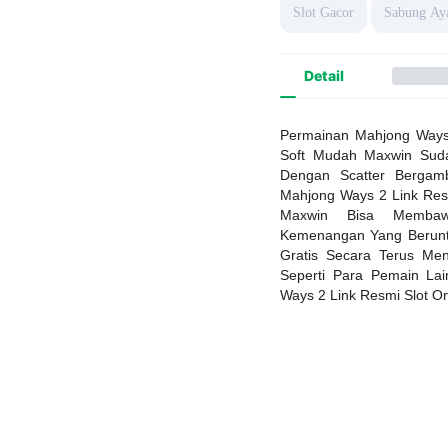
Slot Gacor
Sabung A
Detail
Permainan Mahjong Ways 
Soft Mudah Maxwin Suda
Dengan Scatter Bergam
Mahjong Ways 2 Link Res
Maxwin Bisa Memba
Kemenangan Yang Berunt
Gratis Secara Terus Me
Seperti Para Pemain La
Ways 2 Link Resmi Slot O